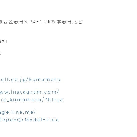
西区春日3-24ｰ1 JR熊本春日北ビ
871
00
atoll.co.jp/kumamoto
www.instagram.com/
inic_kumamoto/?hl=ja
age.line.me/
?openQrModal=true