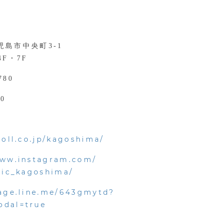
児島市中央町3-1
4F・7F
780
00
toll.co.jp/kagoshima/
www.instagram.com/
inic_kagoshima/
page.line.me/643gmytd?
odal=true