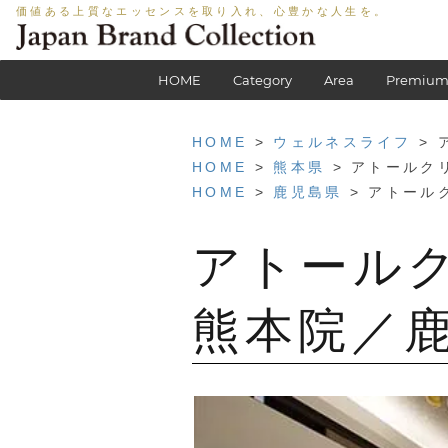
価値ある上質なエッセンスを取り入れ、心豊かな人生を。
HOME
Category
Area
Premium
HOME
>
ウェルネスライフ
> 
HOME
>
熊本県
> アトールク
HOME
>
鹿児島県
> アトール
アトール
熊本院／