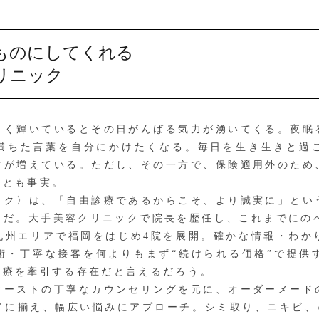
ものにしてくれる
リニック
く輝いているとその日がんばる気力が湧いてくる。夜眠
満ちた言葉を自分にかけたくなる。毎日を生き生きと過
方が増えている。ただし、その一方で、保険適用外のため
ことも事実。
ク〉は、「自由診療であるからこそ、より誠実に」とい
クだ。大手美容クリニックで院長を歴任し、これまでにのべ
九州エリアで福岡をはじめ4院を展開。確かな情報・わか
術・丁寧な接客を何よりもまず“続けられる価格”で提供
医療を牽引する存在だと言えるだろう。
ーストの丁寧なカウンセリングを元に、オーダーメード
富に揃え、幅広い悩みにアプローチ。シミ取り、ニキビ、A