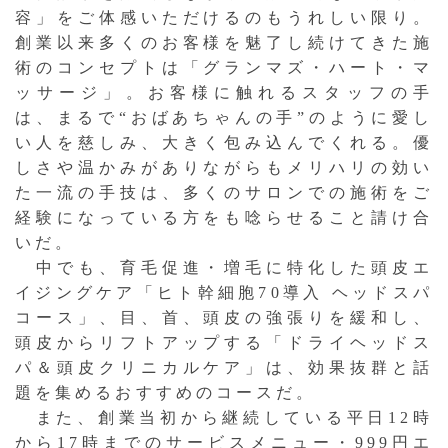
容」をご体感いただけるのもうれしい限り。
創業以来多くのお客様を魅了し続けてきた施
術のコンセプトは「グランマズ・ハート・マ
ッサージ」。お客様に触れるスタッフの手
は、まるで“おばあちゃんの手”のように愛し
い人を慈しみ、大きく包み込んでくれる。優
しさや温かみがありながらもメリハリの効い
た一流の手技は、多くのサロンでの施術をご
経験になっている方をも唸らせること請け合
いだ。
中でも、育毛促進・増毛に特化した頭皮エ
イジングケア「ヒト幹細胞70導入 ヘッドスパ
コース」、目、首、頭皮の強張りを緩和し、
頭皮からリフトアップする「ドライヘッドス
パ＆頭皮クリニカルケア」は、効果抜群と話
題を集めるおすすめのコースだ。
また、創業当初から継続している平日12時
から17時までのサービスメニュー・999円エ