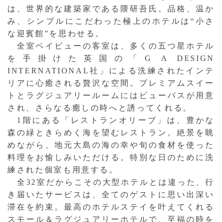
は、世界的な建築家である隈研吾氏。品格、温か
み、シンプルにこだわった極上のホテルは“小さ
な迎賓館”を思わせる。
全室ベイビューの客室は、多くの五つ星ホテル
を手掛けた英国の「G A DESIGN
INTERNATIONAL社」による洗練されたインテ
リアに心癒される贅沢な空間。プレミアムスイー
トとラグジュアリールームにはビューバスが用意
され、さらなる癒しの時へと誘ってくれる。
1階にある「レストランオリーブ」は、豊かな
森の緑ときらめく海を望むレストラン。絶景を眺
めながら、地元大島の海の幸や旬の食材を使った
料理をお愉しみいただける。特別な日のために洗
練された個室も用意する。
全32室だからこその大型ホテルとは違った、行
き届いたサービスは、全てのゲストに思い出深い
滞在を約束。最高のホテルステイを叶えてくれる
スモール＆ラグジュアリーホテルで、至福の時を