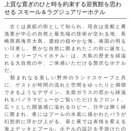
上質な寛ぎのひと時を約束する迎賓館を思わ
せる
スモール＆ラグジュアリーホテル
古くは炭鉱の街として知られ、現在は造船と農
漁業が中心の自然と最先端の技術が交わる地、長
崎県西海市大島。濃紺の穏やかな海、南国の明る
い日差し、豊かな自然に囲まれたこの街に誕生し
た〈オリーブベイホテル〉は、大島の歴史を緑溢
れる大自然の中、ご体感いただける贅沢なホテル
だ。
類まれなる美しい野外のランドスケープと共
に、ゲストが時間の流れと空間をゆったりと満喫
できるようなデザイン。全面ガラスの窓から緑溢
れるパノラマビューがご覧いただけるフロント。
広々とした開放感に溢れるロビー。日中は輝く緑
に囲まれ、夜にはプールの水底に描かれたバラが
幻想的に浮かび上がる、昼と夜では表情を変える
海上デッキとプール。ホテルの設計を手掛けたの