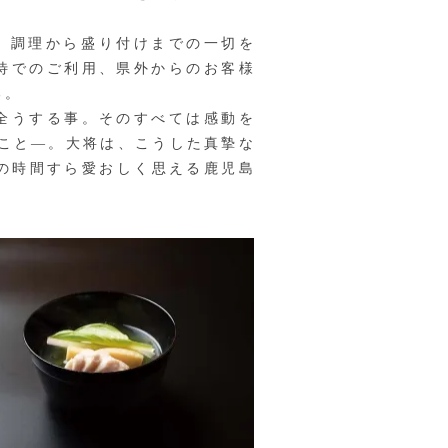
。調理から盛り付けまでの一切を
待でのご利用、県外からのお客様
る。
全うする事。そのすべては感動を
くこと—。大将は、こうした真摯な
の時間すら愛おしく思える鹿児島