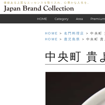
価値ある上質なエッセンスを取り入れ、心豊かな人生を。
HOME
Category
Area
Premium
HOME
>
名門料理店
> 中央町
HOME
>
鹿児島県
> 中央町 
中央町 貴