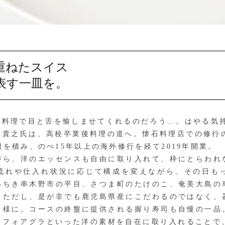
重ねたスイス
表す一皿を。
料理で目と舌を愉しませてくれるのだろう…。はやる気持
田貴之氏は、高校卒業後料理の道へ。懐石料理店での修行の
を積み、のべ15年以上の海外修行を経て2019年開業。
ら、洋のエッセンスも自由に取り入れて、枠にとらわれ
流れや仕入れ状況に応じて構成を変えながら、その日も
いちき串木野市の平目、さつま町のたけのこ、奄美大島の
。ただし、是が非でも鹿児島県産にこだわるのではなく、
る様に。コースの終盤に提供される握り寿司も自慢の一品
、フォアグラといった洋の素材を自在に取り入れることで、