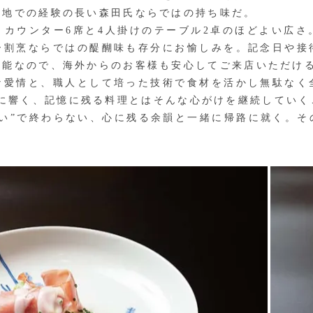
現地での経験の長い森田氏ならではの持ち味だ。
カウンター6席と4人掛けのテーブル2卓のほどよい広さ
ー割烹ならではの醍醐味も存分にお愉しみを。記念日や接
堪能なので、海外からのお客様も安心してご来店いただけ
愛情と、職人として培った技術で食材を活かし無駄なく
心に響く、記憶に残る料理とはそんな心がけを継続してい
しい”で終わらない、心に残る余韻と一緒に帰路に就く。そ