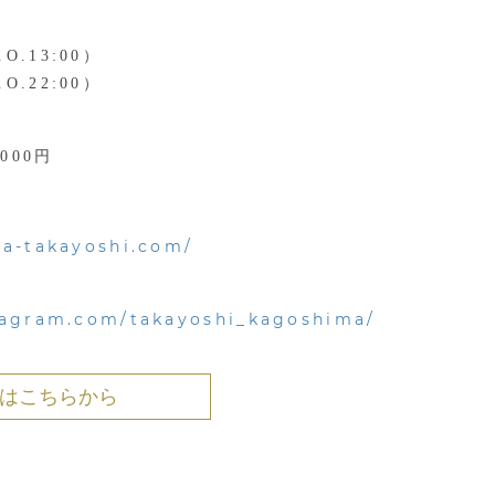
.O.13:00）
.O.22:00）
,000円
ma-takayoshi.com/
tagram.com/takayoshi_kagoshima/
約はこちらから
す