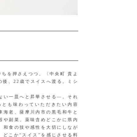
ちを押さえつつ、〈中央町 貴よ
後、22歳でスイスへ渡る。ミシ
ない一皿へと昇華させる—。それ
っとも味わっていただきたい内容
車海老、薩摩川内市の黒毛和牛と
器や副菜、薬味含めどこかに県内
。和食の技や感性を大切にしなが
どこか“スイス”を感じさせる料