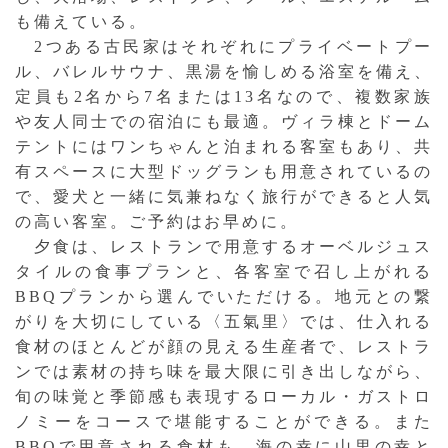
も備えている。
2つある古民家はそれぞれにプライベートプー
ル、バレルサウナ、黒湯を愉しめる浴室を備え、
定員も2名から7名または13名なので、複数家族
や友人同士での宿泊にも最適。ヴィラ棟とドーム
テントにはワンちゃんと泊まれる客室もあり、共
有スペースに大型ドッグランも用意されているの
で、愛犬と一緒に気兼ねなく旅行ができると人気
の高い客室。ご予約はお早めに。
夕食は、レストランで用意するオーベルジュス
タイルの食事プランと、各客室で召し上がれる
BBQプランから選んでいただける。地元との繋
がりを大切にしている〈五氣里〉では、仕入れる
食材のほとんどが顔の見える生産者で、レストラ
ンでは素材の持ち味を最大限に引き出しながら、
旬の味覚と季節感も表現するローカル・ガストロ
ノミーをコースで堪能することができる。また
BBQで用意される食材も、海の幸に山里の幸と