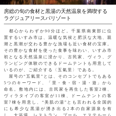
房総の旬の食材と黒湯の天然温泉を満喫する
ラグジュアリースパリゾート
都心からわずか90分ほど。千葉県南東部に位
置するいすみ市は、温暖な気候と肥沃な大地、親
潮と黒潮が交わる豊かな漁場も近い食材の宝庫。
その豊かな食材を使った食事を味わい、いすみ市
初となる天然温泉に浸かり、古民家、ヴィラ、グ
ランピング体験のできるドームテントも用意して
いるのが、ご紹介する〈五氣里〉である。
屋号の“五氣里”とは、そのコンセプトでもある
5つのキーワード、「里・食・宿・湯・遊」から
命名。敷地内には、古民家を再生した客室2棟、
ヴィラタイプの客室が11棟、ドームテントの客
室7棟を用意し、“美肌の湯”とも言われる全国的
にも希少な黒湯が湧き出る2本の自家源泉を有
し、大浴場、レストラン、プール、エステルーム