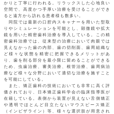
かりと丁寧に行われる。リラックスした心地良い
空間で、高度かつ手厚い治療を受けることができ
ると遠方から訪れる患者様も数多い。
同院では最新の口腔内スキャナーを用いた型取
りやシミュレーションを可能とし、顕微鏡や拡大
鏡を用いた精密歯科治療を導入している。この精
密歯科治療では、従来型の治療において肉眼では
見えなかった歯の内部、歯の切削面、歯周組織な
ど様々な状態を精密に把握できるメリットがあ
り、歯を削る部分を最小限に留めることができる
ため、虫歯治療、審美治療、根管治療、歯周病治
療など様々な分野において適切な治療を施すこと
を可能にしている。
また、矯正歯科の技術においても非常に高く評
価されており、日本矯正歯科学会の臨床指導医が
在籍している。表側から装置が見えない舌側矯正
や透明でほとんど目立たないマウスピース矯正
（インビザライン）等、様々な選択肢が用意され