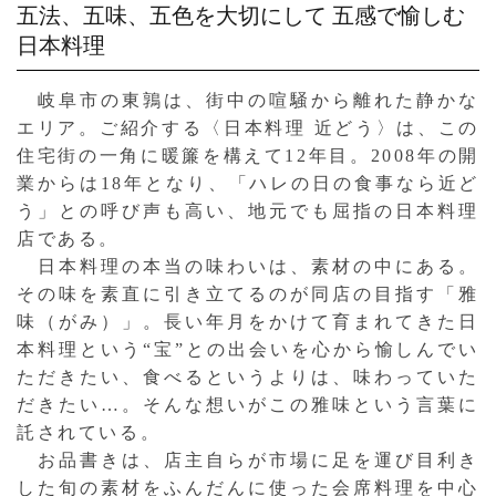
五法、五味、五色を大切にして
五感で愉しむ
日本料理
岐阜市の東鶉は、街中の喧騒から離れた静かな
エリア。ご紹介する〈日本料理 近どう〉は、この
住宅街の一角に暖簾を構えて12年目。2008年の開
業からは18年となり、「ハレの日の食事なら近ど
う」との呼び声も高い、地元でも屈指の日本料理
店である。
日本料理の本当の味わいは、素材の中にある。
その味を素直に引き立てるのが同店の目指す「雅
味（がみ）」。長い年月をかけて育まれてきた日
本料理という“宝”との出会いを心から愉しんでい
ただきたい、食べるというよりは、味わっていた
だきたい…。そんな想いがこの雅味という言葉に
託されている。
お品書きは、店主自らが市場に足を運び目利き
した旬の素材をふんだんに使った会席料理を中心