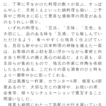
に、丁寧に手をかけた料理の数々が並ぶ。すっぽ
んやふぐ、天然くえといった鍋料理も揃い、ご予
算やご用向きに応じて豊富な価格帯の用意がある
のもうれしい限り。
いずれの料理も、「五法」「五味」「五色」を
大切にし、品のある味を「五感」でも愉しんでい
ただけるよう、食べやすく心地良く仕上げてい
る。見目も鮮やかに日本料理の神髄を備えた一皿
は、お客様の喜ぶ顔を思い浮かべながら素材と向
き合う料理人の腕と真心の結晶だ。また器も、店
主自らが集めたもので、地元の作家に作陶を依頼
したものもある。こだわりの器も酒食のひと時を
より一層華やかに彩ってくれる。
店は風雅な一軒家。カウンター6席、個室も6部
屋あるので、大切な方との接待や、お祝いの席、
会食等、様々なシチュエーションで重宝すること
間違いなしだ。
接客も細部にわたって気配りが行き届いている