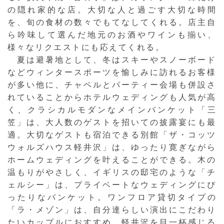
の隠れ家的な店。大切な人と過ごす大切な時間
を、旬の食材の数々でもてなしてくれる。店主自
ら吟味して選んだ地元のお酒やワインも揃い、
様々なリクエストにも応えてくれる。
夏は避暑地として、冬はスキーやスノーボード
などウィンタースポーツを愉しみに訪れるお客様
が多い他に、チャペルとパーティー会場も併設さ
れていることからホテルウェディングも人気が高
く、クラシカルモダンなメインバンケット「三
笠」は、大人数のゲストを招いての披露宴にも最
適。大切なゲストも宿泊できる別館「ザ・コッツ
ウォルズハウス軽井沢」は、ゆったり寛ぎながら
ホームウェディングを叶えることができる。木の
温もりがやさしく、イギリスの邸宅のような「チ
ェルシー」は、プライベートなウェディングにぴ
ったりなバンケット。ワンフロア貸切タイプの
「ラ・メゾン」は、自分達らしい演出にこだわり
たいカップルにおすすめ。軽井沢を目一杯感じる