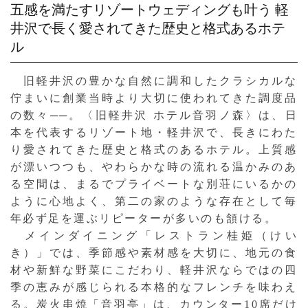
五感を満たすリゾートウェディングも叶う
軽
井沢で長く愛されてきた歴史と格式あるホテ
ル
旧軽井沢の豊かな自然に調和したクラシカルな
佇まいに創業当時より大切に使われてきた調度品
の数々──。〈旧軽井沢 ホテル音羽ノ森〉は、日
本を代表するリゾート地・軽井沢で、長きにわた
り愛されてきた歴史と格式のあるホテル。上質感
が漂いつつも、やわらかな時の流れる温かみのあ
る空間は、まるでプライベートな別荘にいるかの
ように心地よく、第二の家のような存在として毎
年必ず足を運ぶリピーターが多いのも頷ける。
メインダイニング「レストラン桂姫（けい
き）」では、季節感や素材感を大切に、地元の食
材や新鮮な野菜にこだわり、軽井沢ならではの四
季の恵みが感じられる本格的なフレンチを味わえ
る。炭火串焼「音羽亭」は、カウンター10席だけ