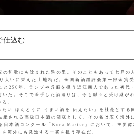
で仕込む
の和歌にも詠まれた駒の里。そのこともあって七戸の
り大いに栄えた土地柄だ。全国新酒鑑評会第一部金賞
と2‌5‌0年。ランプや呉服を扱う近江商人であった初
付いた。そこで着手した酒造りは、今も脈々と受け継がれ
いる。
みたい ほんとうに うまい酒を 伝えたい」を社是とする
生産される高級日本酒の酒蔵として、その名は広く海外
コンクール「K‌u‌r‌a‌ ‌M‌a‌s‌t‌e‌r」において
さを海外にも発進する一翼を担う存在だ。