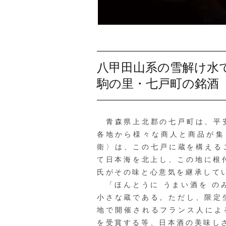
八甲田山系の雪解け水
駒の里・七戸町の銘酒
青森県上北郡の七戸町は、平安
各地から様々な商人と商品が集
衛〉は、この七戸に蔵を構えるこ
て日本海を北上し、この地に根
氏がその味と心意気を継承して
「ほんとうに うまい酒を の
小さな蔵である。ただし、限定
地で開催されるフランス人による日本酒
を受賞する等、日本酒の美味し