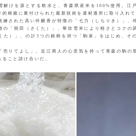
けを源とする軟水と、青森県産米を1‌0‌0‌%使用。
学的根拠に裏付けられた最新技術を適材適所に取り入れ
練された高い吟醸香が特徴の「七力（しちりき）」、
徴の「朔田（さくた）」、華吹雪米により軽さとコクの
くた）」、の計3つの銘柄を持つ「駒泉」をはじめ、そ
売りてよし」。近江商人の心意気を持って青森の駒の
れること請け合いだ。