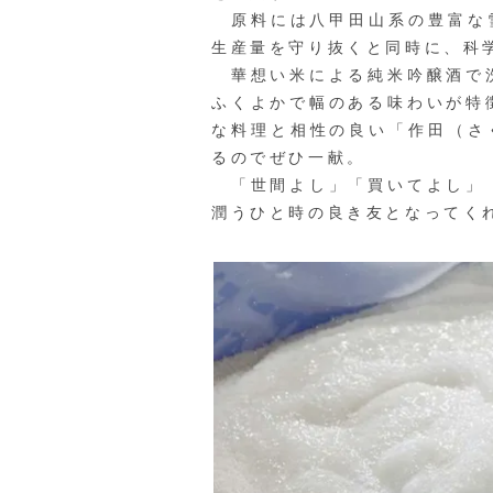
原料には八甲田山系の豊富な雪解
生産量を守り抜くと同時に、科
華想い米による純米吟醸酒で洗
ふくよかで幅のある味わいが特
な料理と相性の良い「作田（さ
るのでぜひ一献。
「世間よし」「買いてよし」「
潤うひと時の良き友となってく