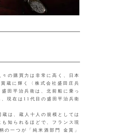
人々の購買力は非常に高く、日本
受賞蔵に輝く〈株式会社盛田庄兵
代・盛田平治兵衛は、北前船に乗っ
、現在は11代目の盛田平治兵衛
同蔵は、蔵人十人の規模としては
にも知られるほどで、フランス現
、主要銘柄の一つが「純米酒部門 金賞」