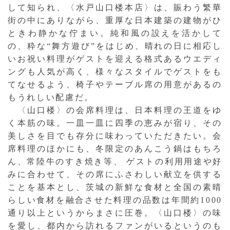
して知られ、〈水戸山口楼本店〉は、賑わう繁華
街の中にありながら、重厚な日本建築の建物がひ
ときわ静かな佇まい。純和風の設えを活かして
の、粋な“舞方遊び”をはじめ、晴れの日に相応し
いお祝い料理がゲストを迎える格式あるウエディ
ングも人気が高く、様々なスタイルでゲストをも
てなせるよう、椅子やテーブル席の用意があるの
もうれしい配慮だ。
〈山口楼〉の会席料理は、日本料理の王道をゆ
く本筋の味。一皿一皿に四季の恵みが宿り、その
美しさを目でも存分に味わっていただきたい。会
席料理のほかにも、冬限定のあんこう鍋はもちろ
ん、常陸牛のすき焼き等、 ゲストの利用用途や好
みに合わせて、その席にふさわしい献立を供する
ことを基本とし、茨城の新鮮な食材と全国の素晴
らしい食材を融合させた料理の品数は年間約1000
通り以上というからまさに圧巻。〈山口楼〉の味
を愛し、都内から訪れるファンがいるというのも