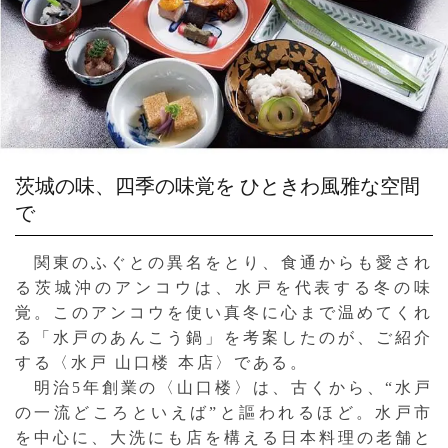
茨城の味、四季の味覚を
ひときわ風雅な空間
で
関東のふぐとの異名をとり、食通からも愛され
る茨城沖のアンコウは、水戸を代表する冬の味
覚。このアンコウを使い真冬に心まで温めてくれ
る「水戸のあんこう鍋」を考案したのが、ご紹介
する〈水戸 山口楼 本店〉である。
明治5年創業の〈山口楼〉は、古くから、“水戸
の一流どころといえば”と謳われるほど。水戸市
を中心に、大洗にも店を構える日本料理の老舗と