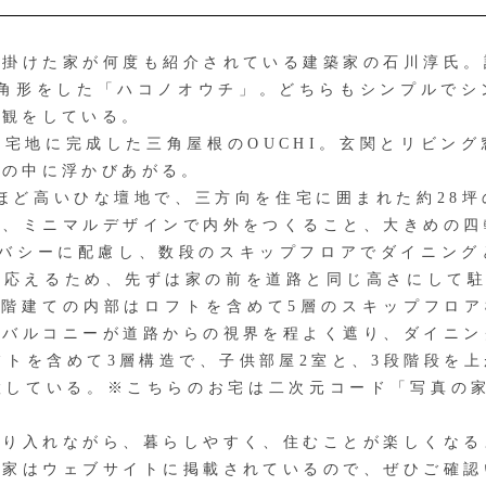
掛けた家が何度も紹介されている建築家の石川淳氏。
四角形をした「ハコノオウチ」。どちらもシンプルで
外観をしている。
宅地に完成した三角屋根のOUCHI。玄関とリビング
れの中に浮かびあがる。
ほど高いひな壇地で、三方向を住宅に囲まれた約28坪
は、ミニマルデザインで内外をつくること、大きめの四
イバシーに配慮し、数段のスキップフロアでダイニング
に応えるため、先ずは家の前を道路と同じ高さにして駐
2階建ての内部はロフトを含めて5層のスキップフロア
たバルコニーが道路からの視界を程よく遮り、ダイニン
フトを含めて3層構造で、子供部屋2室と、3段階段を
置している。※こちらのお宅は二次元コード「写真の家
り入れながら、暮らしやすく、住むことが楽しくなる
た家はウェブサイトに掲載されているので、ぜひご確認