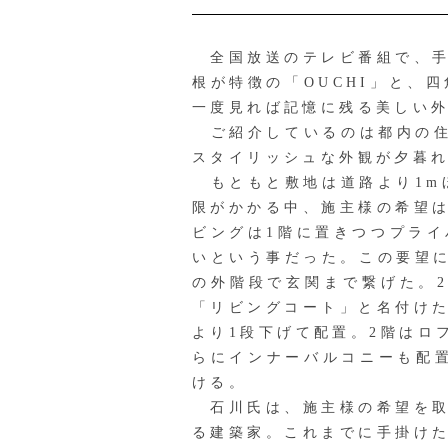
全国放送のテレビ番組で、手
根が特徴の「OUCHI」と、
一度見れば記憶に残る美しい
ご紹介しているのは都内の住
スタイリッシュな外観が夕暮
もともと敷地は道路より1m
限がかかる中、施主様の希望
ビングは1階に置きつつプラ
いという事だった。この要望
の外階段で玄関まで繋げた。
「リビングコート」と名付け
より1段下げて配置。2階はロ
らにインナーバルコニーも配
ける。
石川氏は、施主様の希望を取
る建築家。これまでに手掛け