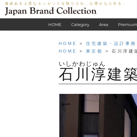
価値ある上質なエッセンスを取り入れ、心豊かな人生を。
HOME
Category
Area
Premium
HOME
>
住宅建築・設計事務
HOME
>
東京都
> 石川淳建
石川淳建