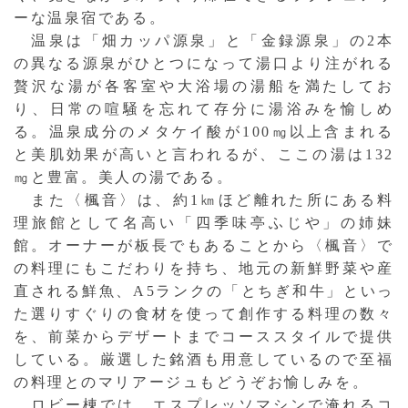
ーな温泉宿である。
温泉は「畑カッパ源泉」と「金録源泉」の2本
の異なる源泉がひとつになって湯口より注がれる
贅沢な湯が各客室や大浴場の湯船を満たしてお
り、日常の喧騒を忘れて存分に湯浴みを愉しめ
る。温泉成分のメタケイ酸が100㎎以上含まれる
と美肌効果が高いと言われるが、ここの湯は132
㎎と豊富。美人の湯である。
また〈楓音〉は、約1㎞ほど離れた所にある料
理旅館として名高い「四季味亭ふじや」の姉妹
館。オーナーが板長でもあることから〈楓音〉で
の料理にもこだわりを持ち、地元の新鮮野菜や産
直される鮮魚、A5ランクの「とちぎ和牛」といっ
た選りすぐりの食材を使って創作する料理の数々
を、前菜からデザートまでコーススタイルで提供
している。厳選した銘酒も用意しているので至福
の料理とのマリアージュもどうぞお愉しみを。
ロビー棟では、エスプレッソマシンで淹れるコ