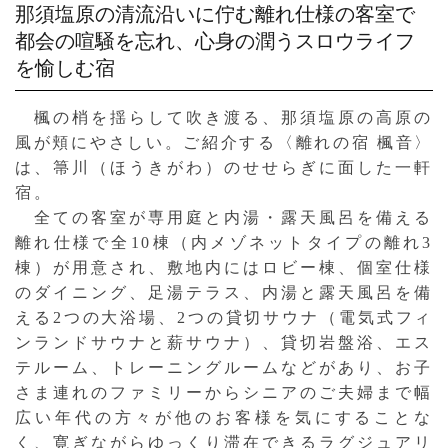
那須塩原の清流沿いに佇む離れ仕様の客室で
都会の喧騒を忘れ、心身の潤うスロウライフ
を愉しむ宿
楓の梢を揺らして吹き渡る、那須塩原の高原の
風が頬にやさしい。ご紹介する〈離れの宿 楓音〉
は、箒川（ほうきがわ）のせせらぎに面した一軒
宿。
全ての客室が専用庭と内湯・露天風呂を備える
離れ仕様で全10棟（内メゾネットタイプの離れ3
棟）が用意され、敷地内にはロビー棟、個室仕様
のダイニング、足湯テラス、内湯と露天風呂を備
える2つの大浴場、2つの貸切サウナ（電気式フィ
ンランドサウナと薪サウナ）、貸切岩盤浴、エス
テルーム、トレーニングルームなどがあり、お子
さま連れのファミリーからシニアのご夫婦まで幅
広い年代の方々が他のお客様を気にすることな
く、寛ぎながらゆっくり滞在できるラグジュアリ