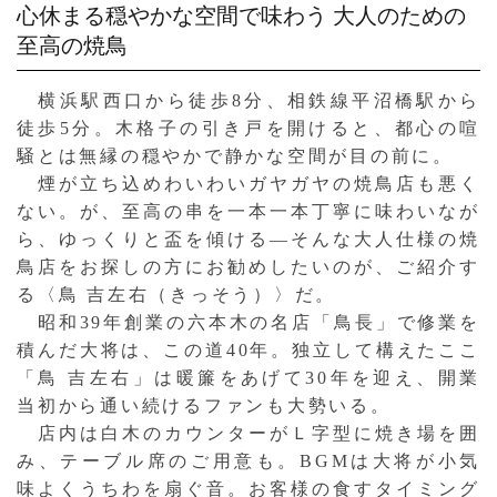
心休まる穏やかな空間で味わう
大人のための
至高の焼鳥
横浜駅西口から徒歩8分、相鉄線平沼橋駅から
徒歩5分。木格子の引き戸を開けると、都心の喧
騒とは無縁の穏やかで静かな空間が目の前に。
煙が立ち込めわいわいガヤガヤの焼鳥店も悪く
ない。が、至高の串を一本一本丁寧に味わいなが
ら、ゆっくりと盃を傾ける—そんな大人仕様の焼
鳥店をお探しの方にお勧めしたいのが、ご紹介す
る〈鳥 吉左右（きっそう）〉だ。
昭和39年創業の六本木の名店「鳥長」で修業を
積んだ大将は、この道40年。独立して構えたここ
「鳥 吉左右」は暖簾をあげて30年を迎え、開業
当初から通い続けるファンも大勢いる。
店内は白木のカウンターがＬ字型に焼き場を囲
み、テーブル席のご用意も。BGMは大将が小気
味よくうちわを扇ぐ音。お客様の食すタイミング