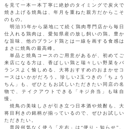
を見て一本一本丁寧に絶妙のタイミングで炭火で
焼き上げる焼鳥は、年月を重ねた親方だからこそ
のもの。
明治35年から築地にて続く鶏肉専門店から毎日
仕入れる鶏肉は、愛知県産の放し飼いの鶏。豊か
な旨味、他のブランド鶏とは一線を画する食感は
まさに焼鳥の最高峰。
単品と焼鳥コースのご用意があるが、初めてご
来店になる方は、香ばしい鶏と瑞々しい野菜をバ
ランスよく愉しめる、大将おすすめのおまかせコ
ースはいかがだろう。珍しい2玉つきの「ちょう
ちん」も、ぜひともお試しいただきたい同店の名
物で、テイクアウトできる「キジ弁当」も味自
慢。
焼鳥の美味しさが引き立つ日本酒や焼酎も、大
将目利きの銘柄が揃っているので、ぜひお試しい
ただきたい。
普段何気なく使う「左右」は“便り・知らせ”、