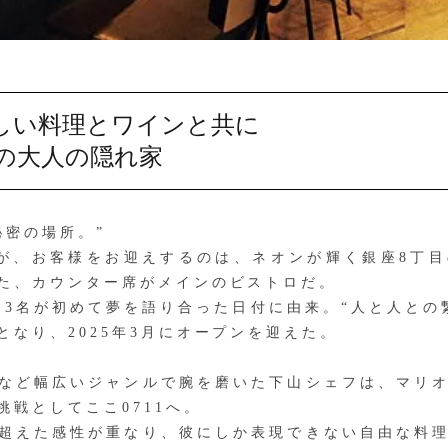
しい料理とワインと共に
の大人の隠れ家
密の場所。”
TRO〉が、お客様をお迎えするのは、ネオンが輝く銀座8
た、カウンター席がメインのビストロだ。
ー3名が初めて夢を語り合った日付に由来。“人と人との
なり、2025年3月にオープンを迎えた。
など幅広いジャンルで腕を磨いた下山シェフは、マリオ
戦としてここ0711へ。
超えた感性が重なり、彼にしか表現できない自由な料理