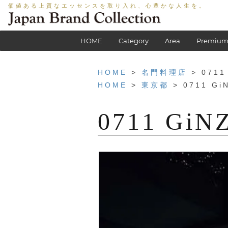
価値ある上質なエッセンスを取り入れ、心豊かな人生を。
HOME
Category
Area
Premium
HOME
>
名門料理店
> 0711
HOME
>
東京都
> 0711 Gi
0711 GiN