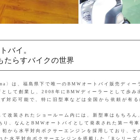
ートバイ。
もたらすバイクの世界
kushima〉は、福島県下で唯一のBMWオートバイ販売ディ
店として創業し、2008年にBMWディーラーとして歩み
わず対応可能で、特に旧型車などは全国から依頼が有る
て改装されたショールーム内には、新型車はもちろん
あり、なんとBMWオートバイとして発表された第一号車
初から水平対向ボクサーエンジンを採用しており、そ
された水平対向ボクサーエンジンを搭載した「Rシリーズ