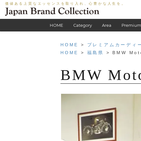
価値ある上質なエッセンスを取り入れ、心豊かな人生を。
HOME
Category
Area
Premium
HOME
>
プレミアムカーディ
HOME
>
福島県
> BMW Moto
BMW Moto