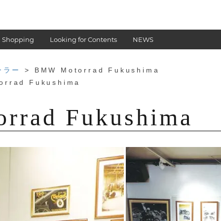
 Shopping
Looking for Contents
NEWS
ーラー
> BMW Motorrad Fukushima
rrad Fukushima
rrad Fukushima