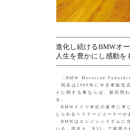
進化し続けるBMWオ
人生を豊かにし感動を
〈BMW Motorrad Fu
同店は1999年に中古車販売
イに関する事ならば、新旧問
る。
BMWドイツ本社の基準に準じ
じられるヘリテージコーナーが
BMWはエンジンシステムに当
いる。現在も「R32」で採用