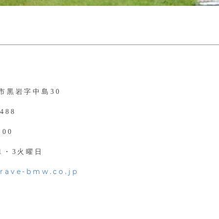
市黒岩字中島30
0488
:00
1・3火曜日
brave-bmw.co.jp