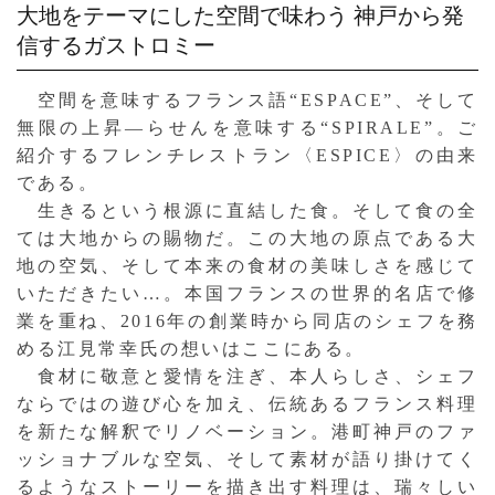
大地をテーマにした空間で味わう
神戸から発
信するガストロミー
空間を意味するフランス語“ESPACE”、そして
無限の上昇—らせんを意味する“SPIRALE”。ご
紹介するフレンチレストラン〈ESPICE〉の由来
である。
生きるという根源に直結した食。そして食の全
ては大地からの賜物だ。この大地の原点である大
地の空気、そして本来の食材の美味しさを感じて
いただきたい…。本国フランスの世界的名店で修
業を重ね、2016年の創業時から同店のシェフを務
める江見常幸氏の想いはここにある。
食材に敬意と愛情を注ぎ、本人らしさ、シェフ
ならではの遊び心を加え、伝統あるフランス料理
を新たな解釈でリノベーション。港町神戸のファ
ッショナブルな空気、そして素材が語り掛けてく
るようなストーリーを描き出す料理は、瑞々しい