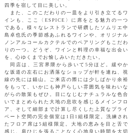
四季を宿して目に美しい。
また、このこだわりの一皿をより引き立てるワ
インも、ここ〈ESPICE〉に席をとる魅力の一つ
である。様々なレストランで研鑽したソムリエ中
島卓也氏の季節感あふれるワインや、オリジナル
ノンアルコールカクテルでのペアリングもこだわ
りの一つ。どうぞ、ワインと料理の幸福な出会い
を、心ゆくまでお愉しみいただきたい。
同店は、三宮界隈から歩いて5分ほど。緩やか
な坂道の左右にお洒落なショップが軒を連ね、視
線の先には錨山。ご来店の際には少しばかり余裕
をもって、いかにも神戸らしい雰囲気を味わいな
がらの散策もぜひ。目になじむナチュラルな色合
いでまとめられた大地の息吹を感じるメインフロ
ア、そして細部まで計算し尽くした上質なプライ
ベート空間の完全個室は1日1組様限定。洗練され
たフロア席は5組様限定。大地の恵みを目と舌で
感じ、肩ひじを張ることなく心地良い時間を大切