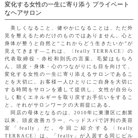
変化する女性の一生に寄り添う
プライベート
なヘアサロン
美しくなること、健やかになることは、ただ外
見を整えるためだけのものではありません。心と
身体が整うと自然と“これからどう生きたいか”が
見えてきます—これは、〈feally TERRACE〉の
代表取締役・赤松和則氏の言葉。毛髪はもちろ
ん、頭皮・身体・心のつながりにも目を向けて、
変化する女性の一生に寄り添えるサロンであるこ
とを大切に。お客様一人ひとりにご自身を大切に
する時間をサロンを通して提供し、女性が自分ら
しく動くエネルギーを取り戻すお手伝いをするこ
と。それがサロンワークの大前提にある。
同店の母体となるのは、2010年に東灘区に創業
以来、頭皮改善カラー、ヘッドスパで評判の美容
室「feally」だ。今回ご紹介する〈feally
TERRACE〉は、「feally」が入居する同じビル