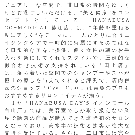
ジュアリーな空間で、非日常の時間をゆっく
りとお過ごしいただける。“美と健康”をコン
セプトとしている「HANABUSA
CO+MEDICAL 藤江店」は、“年齢を重ねる
度に美しく”をテーマに、一人ひとりに合うエ
イジングケアで一時的に綺麗にするのではな
く日常的な美をご提供。働く女性の朝のお手
入れを楽にしてくれるスタイルや、圧倒的な
似合わせ技術が支持されている「田上店」
は、落ち着いた空間でのシャンプーやスパが
極上の癒しを与えてくれると評判で、店内併
設のショップ「Cyan Cyan」は美容のプロも
おすすめするサロンアイテムが揃う。
また「HANABUSA DAY'S イオンモール
白山店」では、美容室でしか取り扱えない業
界で話題の商品が購入できる北陸初のサロン
となっており、高水準の技術と接客が絶大な
支持を受けている。さらに、二日市には完全