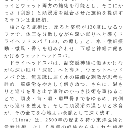
ライとウェット両方の施術を可能とし、そこにか
痧
っさ（刮
）と頭浸浴を融合させた施術を提供す
るサロンは北陸初。
核となる施術は、座ると姿勢が130度になるソ
ファで、体圧を分散しながら深い眠りへと導くド
ライヘッドスパ「130。の癒し」と、水・微細振
動・微風・香りを組み合わせ、五感と神経に働き
かけるウェットヘッドスパ。
ドライヘッドスパは、副交感神経に働きかけな
がら深い眠り「深眠」へと導き、ウェットヘッド
スパでは、無意識に届く水の繊細な刺激が思考を
静め、脳疲労をやさしく解き放つ。さらに、温も
りと巡りを引き出す東洋のかっさ技術を重ねるこ
とで、頭皮・首・肩・肩甲骨までをゆるめ、内側
から巡りを整える。そして頭浸浴の温もりと水音
が、その全てを心地よい余韻として深く残す。
〈Liora〉は、2500年の歴史を持つ東洋医術と
最新技術、そして長年の経験から生まれた施術