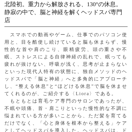
北陸初。重力から解放される、130°の休息。
静寂の中で、脳と神経を解くヘッドスパ専門
店
スマホでの動画やゲーム、仕事でのパソコン使
用と、目を酷使し続けていると脳も休まらず、慢
性的な首や肩のこり、眼精疲労、頭の重さや不
眠、ストレスによる自律神経の乱れで、眠っても
疲れが抜けない、呼吸が浅く、思考が止まらない
といった現代人特有の状態に、独自メソッドのヘ
ッドスパで「脳と神経」へと多角的にアプローチ
し、“整える休息”と“ほどける休息”で脳を休ませ
てくれるのが、ご紹介する〈Liora〉である。
もともとは育毛ケア専門のサロンであったが、
不眠や頭痛、首・肩こりといった慢性的な不調に
悩まれている方が多いことから、ただ髪を育てる
だけでなく、「心と身体を根本から整える」ケア
としてヘッドスパを導入した。ヘッドスパは、ド