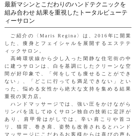
最新マシンとこだわりのハンドテクニックを
組み合わせ
結果を重視したトータルビューテ
ィーサロン
ご紹介の〈Maris Regina〉は、2016年に開業
した、痩身とフェイシャルを展開するエステテ
ィックサロン。
高崎環状線から少し入った閑静な住宅街の中
に建つサロンは、白を基調にしたクリーンな空
間が好印象で、「何をしても痩せることができ
ない」、「どこに行っても満足できない」とい
った、悩める女性から絶大な支持を集める結果
重視の実力店。
ハンドマッサージでは、強い圧をかけながら
リンパを流してゆくサロン独自の技術に定評が
あり、肩甲骨はがしでは、辛い肩こりや首コ
リ、猫背、巻き肩、姿勢も改善されるとハンド
マッサージにこだわるお客様からは喜びの声も