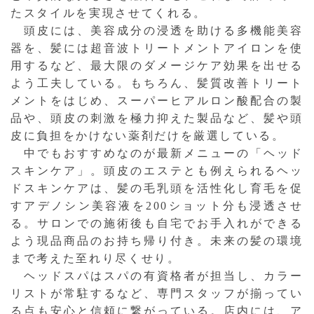
たスタイルを実現させてくれる。
頭皮には、美容成分の浸透を助ける多機能美容
器を、髪には超音波トリートメントアイロンを使
用するなど、最大限のダメージケア効果を出せる
よう工夫している。もちろん、髪質改善トリート
メントをはじめ、スーパーヒアルロン酸配合の製
品や、頭皮の刺激を極力抑えた製品など、髪や頭
皮に負担をかけない薬剤だけを厳選している。
中でもおすすめなのが最新メニューの「ヘッド
スキンケア」。頭皮のエステとも例えられるヘッ
ドスキンケアは、髪の毛乳頭を活性化し育毛を促
すアデノシン美容液を200ショット分も浸透させ
る。サロンでの施術後も自宅でお手入れができる
よう現品商品のお持ち帰り付き。未来の髪の環境
まで考えた至れり尽くせり。
ヘッドスパはスパの有資格者が担当し、カラー
リストが常駐するなど、専門スタッフが揃ってい
る点も安心と信頼に繋がっている。店内には、ア