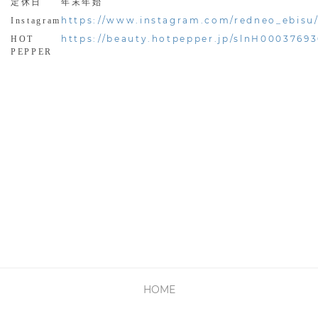
定休日
年末年始
https://www.instagram.com/redneo_ebisu
Instagram
https://beauty.hotpepper.jp/slnH00037693
HOT
PEPPER
HOME
PRIVACY POLICY
利用規約
会社概要
お問い合わせ