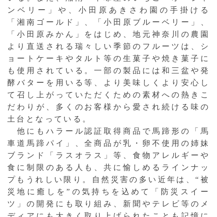
ンベリー」や、小田原あきさわ園の手掛ける
「湘南ゴールド」、「小田原ブルーベリー」、
「小田原みかん」をはじめ、地元神奈川の農園
より直送される瑞々しい季節のフルーツは、シ
ョートケーキやタルト等の生菓子や焼き菓子に
も使用されている。一部の製品には和三盆や発
酵バターを用いる等、より美味しくより安心し
て召し上がっていただくための素材への熱きこ
だわりが、多くのお客様から愛され続ける味の
土台となっている。
他にもハラール認証取得商品で馬蹄形の「馬
車道馬蹄パイ」、全商品が乳・卵不使用の姉妹
ブランド「ラスオラス」等、食物アレルギーや
食に制限のある人も、共に愉しめるラインナッ
プもうれしい限り。自然災害の多い近年は、“被
災地に癒しを”の気持ちを込めて「防災スイー
ツ」の開発にも取り組み、新聞やテレビ等のメ
ディアにも大きく取り上げられたことも記憶に