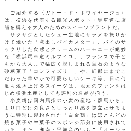
ご紹介する〈ガトー・ド・ボワイヤージュ〉
は、横浜を代表する観光スポット・馬車道に店
舗を構える大人のためのスイーツブランドだ。
サクサクとしたシュー生地にザラメを振りか
けて焼いた「窯出しパイカスター」、パイのサ
ックリした食感とクリームのハーモニーが絶妙
な「横浜馬車道ミルフイユ」、フランスで子ど
もから大人まで幅広く親しまれる宝石のような
砂糖菓子「コンフィズリー」や、細部にまでこ
だわった華やかで可愛らしいケーキ等、日に何
度も焼き上げるスイーツは、地元のファンをは
じめ横浜土産としても評判の名品が揃う。
小麦粉は国内屈指の小麦の産地・群馬から。
より口どけの良さとしっとり感を際立たせるよ
うに特別に製粉された「白金鶴」はほとんどの
焼き菓子や生菓子のスポンジ部分に使用されて
いる。また、湘南・平塚産のいちご「オーシャ