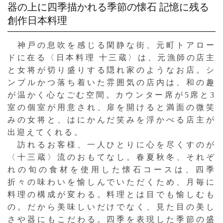
器の上に四季描かれる季節の懐石
記憶に残る
創作日本料理
神戸の息吹を感じる閑静な街、元町トアロー
ドに在る〈日本料理 十三蔵〉は、元漁師の店主
と女将が切り盛りする隠れ家のようなお店。シ
ンプルかつ落ち着いた雰囲気の店内は、和の趣
が温かく心なごむ空間。カウンター席が5席と3
室の個室が用意され、扉を開けると満面の微笑
みの女将と、はにかんだ笑みを浮かべる店主が
出迎えてくれる。
訪れるお客様、一人ひとりに心を尽くすのが
〈十三蔵〉流のおもてなし。春夏秋冬、それぞ
れの旬の食材を使用した懐石コースは、四季
折々の味わいを愉しんでいただくため、月毎に
料理の構成が変わる。料理とは目でも愉しむも
の。だから美味しいだけでなく、見た目の美し
さや器にもこだわる。四季を表現した季節の盛