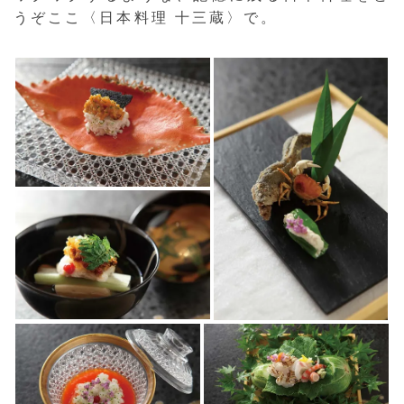
うぞここ〈日本料理 十三蔵〉で。