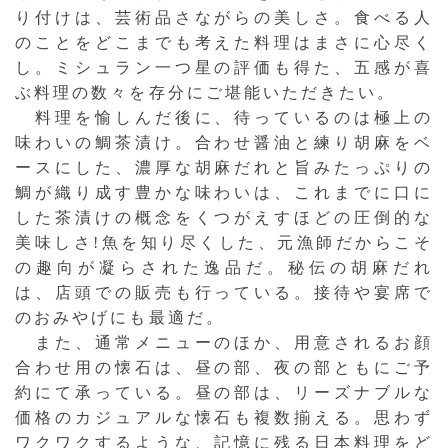
り付けは、芸術品さながらの美しさ。食べる人
のことをどこまでも考えた料理はまさに心尽く
し。ミシュラン一つ星の評価も得た、五感が喜
ぶ料理の数々を存分にご堪能いただきたい。
料理を愉しんだ後に、待っているのは極上の
味わいの鯛茶漬け。合わせ醤油と練り胡麻をベ
ースにした、濃厚な胡麻だれと旨みたっぷりの
鯛が織り成す豊かな味わいは、これまでに口に
した茶漬けの概念をくつがえすほどの圧倒的な
美味しさ!魚を知り尽くした、元漁師だからこそ
の趣向が凝らされた逸品だ。秘伝の胡麻だれ
は、店頭での販売も行っている。接待や宴席で
のおみやげにも最適だ。
また、通常メニューのほか、用意されるお顔
合わせ用の懐石は、昼の部、夜の部ともにご予
約にて承っている。昼の部は、リーズナブルな
価格のカジュアルな懐石も複数揃える。思わず
ワクワクするような、記憶に残る日本料理をど