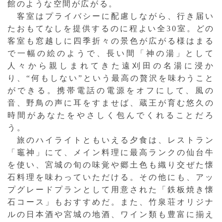
館のような空間が広がる。
客室はプライバシーに配慮しながら、行き届い
たおもてなしを提供するのに程よい全30室。どの
客室も窓越しに四季折々の景色が広がる様はまる
で一幅の絵のようで、長い間「神の湯」として
人々から親しまれてきた遠刈田の名湯に浸か
り、“何もしない”という最高の贅沢を味わうこと
ができる。携帯電話の電源をオフにして、風の
音、野鳥の声に耳をすませば、蔵王が育む悠久の
時間があなたをやさしく包んでくれることだろ
う。
旅のハイライトともいえる夕食は、レストラン
「竈神」にて、メイン料理に最高ランクの仙台牛
を使い、宮城の旬の味覚や郷土色も織り交ぜた懐
石料理を味わっていただける。その他にも、アッ
プグレードプランとして用意された「鉄板焼き懐
石コース」もおすすめだ。また、竹泉荘オリジナ
ルの日本酒や宮城の地酒、ワイン類も豊富に揃え