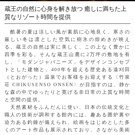
蔵王の自然に心身を解き放つ
癒しに満ちた上
質なリゾート時間を提供
酷暑の夏は涼しい風が素肌に心地良く、寒さの
厳しい冬は凛とした空気に樹氷の煌めきが映え
る。蔵王の自然は実に美しく、この上なく豊かに
四季を彩る。そんな蔵王山麓に2万坪の敷地を有
し、「モダンジャパニーズ」をデザインコンセプ
トとした建物と、400年を超える歴史ある遠刈田
（とおがった）温泉でお客様をお迎えする〈竹泉
荘 CHIKUSENSO ONSEN〉が目指すのは、静か
な森の中でゆったりと寛げる非日常の上質な時間
と空間の提供。
天然素材をふんだんに使い、日本の伝統文化と
職人の技術が調和する館内には、趣ある囲炉裏や
迫力ある釣鐘が備えられ、絵画をはじめとした多
くのアート作品も展示されており、さながら美術