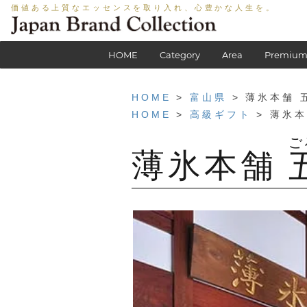
価値ある上質なエッセンスを取り入れ、心豊かな人生を。
HOME
Category
Area
Premium
HOME
>
富山県
> 薄氷本舗 
HOME
>
高級ギフト
> 薄氷本
薄氷本舗