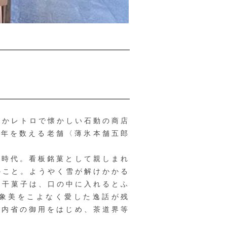
こかレトロで懐かしい石動の商店
0年を数える老舗〈薄氷本舗五郎
時代。看板銘菓として親しまれ
のこと。ようやく雪が解けかかる
の干菓子は、口の中に入れるとふ
象美をこよなく愛した逸話が残
宮内省の御用をはじめ、茶道界等