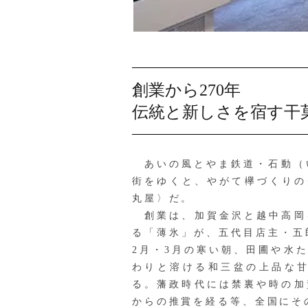
創業から270年
伝統と新しさを宿す干
あいの風とやま鉄道・石動（い
街をゆくと、やがて欅づくりの
丸屋〉だ。
創業は、加賀金沢と越中高岡
る「薄氷」が、五代目店主・五
2月・3月の寒い朝、田圃や水
わりと溶ける和三盆の上品な
る。藩政時代には禁裏や時の加
からの推賞を経る等、全国にそ