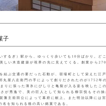
菓子
するぎ）駅から、ゆっくり歩いても10分ばかり。ど
美しい木造建築が視界の先に見えてくる。創業から27
を結ぶ交通の要だった石動が、宿場町として栄えた江戸
郎丸屋八左衛門の手によって創りだされたのが1752年
たまりに張った薄氷にぴしりと亀裂が入る姿を映したこ
甘さが秀逸で、美の巨人として知られる柳宗悦もその抽
賀藩主前田公によって幕府に献上。また明治以降には
の名を知られる格の高い銘菓である。