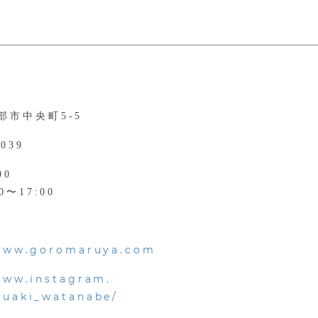
部市中央町5-5
0039
00
0〜17:00
/www.goromaruya.com
www.instagram.
suaki_watanabe/