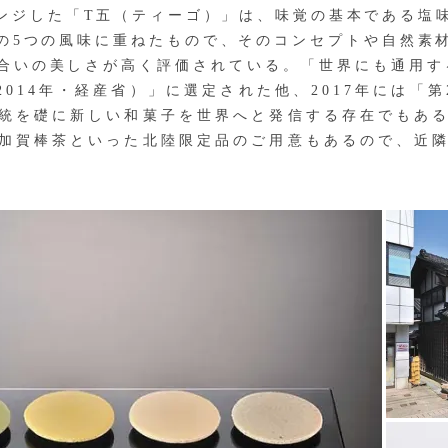
ジした「T五（ティーゴ）」は、味覚の基本である塩
の5つの風味に重ねたもので、そのコンセプトや自然素
合いの美しさが高く評価されている。「世界にも通用する
00（2014年・経産省）」に選定された他、2017年には
統を礎に新しい和菓子を世界へと発信する存在でもあ
加賀棒茶といった北陸限定品のご用意もあるので、近