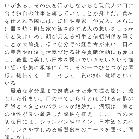
いがある。その技を活かしながらも現代人の口に
合う独自の仕事を施していくことが身上だ。食材
を仕入れる際には、漁師や農家、仲買人、さらに
は器を焼く陶芸家や酒を醸す蔵人の想いをしっか
りと受け止め、顔が見える相手と信頼関係を築く
ことが大前提。様々な分野の経営者が集い、日本
の農業や経済を活気づける社会貢献活動にも参画
し、後世に美しい日本を繋いでいきたいという熱
い想いを胸に板場に立つ。その一つひとつがお客
様に提供する一皿、そして一貫の鮨に凝縮されて
いる。
最適な水分量まで熟成させた米で握る鮨は、凛
とした佇まい。口の中ではらりとほどける赤酢の
酢飯とネタとのバランスが絶妙だ。酒類は、鮨と
の相性が良い厳選した銘柄を揃え、ここ一番の大
切な日には、シャンパンやワイン、日本酒とのペ
アリングを愉しめる厳選食材のコースを選べば間
違いなし。