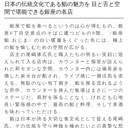
日本の伝統文化である鮨の魅力を
目と舌と空
間で堪能できる銀座の名店
銀座で鮨を食べるというのは心が弾むもの。銀
座6丁目交差点のそばに建つビルの8階。〈銀座
鮨 おじま〉の白い暖簾をくぐった先には、極上
の鮨を愉しむための空間が広がる。
店主の尾嶋琢広氏と職人たちの明るい笑顔に迎
えられて入る店内は、カウンターと個室が設えら
れた和モダンな空間。カウンター内には備長炭を
熾した炭火台が配され、ライブ感に一層活気を添
える。無駄のない包丁捌き、鮨を握る流れるよう
な所作。カウンターを挟んだ板場はまさに一つの
ステージだ。肩肘を張ることなく、けれども心地
良い緊張感の中で、最高の鮨と料理、そして美酒
を味わっていただける。
鮨は日本が誇る大切な食文化として捉える尾嶋
氏。その伝統を守り神髄を極めたいとの真摯な想