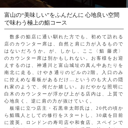
富山の“美味しい”をふんだんに
心地良い空間
で味わう極上の鮨コース
数多の鮨店に通い馴れた方でも、初めて訪れる
店のカウンター席は、自然と肩に力が入るもので
はないだろうか。が、しかし、ここ〈鮨 藤虎〉
のカウンター席は別かもしれない。お客様をお迎
えするのは、神通川と富山城址の真ん中あたりを
南北に走る、けやき通りのビルの2階。入口のみ
に控えめな看板があるだけ…というのも大人の隠
れ家のようで、何だか嬉しい。おだやかな照明に
白木のカウンターが浮かび上がる店内は、上質で
心地良く、逆に肩の力が抜けていく。
板場に立つ店主・石黒幸太郎氏は、20代の頃か
ら鮨職人としての修行をスタートし、30歳を目前
に渡英。ロンドンの寿司店や和食店、スペインで