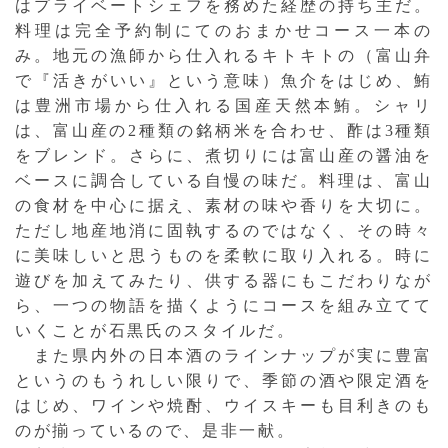
はプライベートシェフを務めた経歴の持ち主だ。
料理は完全予約制にてのおまかせコース一本の
み。地元の漁師から仕入れるキトキトの（富山弁
で『活きがいい』という意味）魚介をはじめ、鮪
は豊洲市場から仕入れる国産天然本鮪。シャリ
は、富山産の2種類の銘柄米を合わせ、酢は3種類
をブレンド。さらに、煮切りには富山産の醤油を
ベースに調合している自慢の味だ。料理は、富山
の食材を中心に据え、素材の味や香りを大切に。
ただし地産地消に固執するのではなく、その時々
に美味しいと思うものを柔軟に取り入れる。時に
遊びを加えてみたり、供する器にもこだわりなが
ら、一つの物語を描くようにコースを組み立てて
いくことが石黒氏のスタイルだ。
また県内外の日本酒のラインナップが実に豊富
というのもうれしい限りで、季節の酒や限定酒を
はじめ、ワインや焼酎、ウイスキーも目利きのも
のが揃っているので、是非一献。