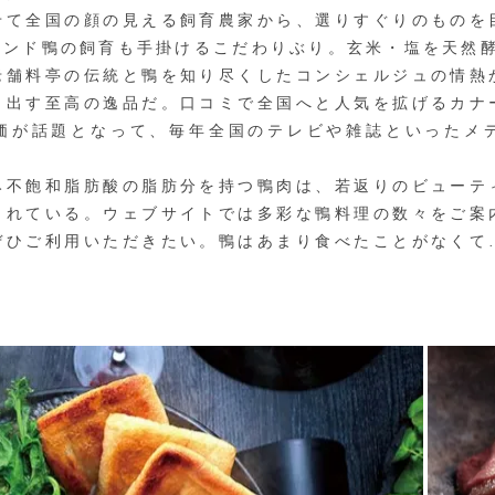
て全国の顔の見える飼育農家から、選りすぐりのものを
ランド鴨の飼育も手掛けるこだわりぶり。玄米・塩を天然酵
老舗料亭の伝統と鴨を知り尽くしたコンシェルジュの情熱
き出す至高の逸品だ。口コミで全国へと人気を拡げるカナ
価が話題となって、毎年全国のテレビや雑誌といったメ
不飽和脂肪酸の脂肪分を持つ鴨肉は、若返りのビューテ
されている。ウェブサイトでは多彩な鴨料理の数々をご案
ぜひご利用いただきたい。鴨はあまり食べたことがなくて