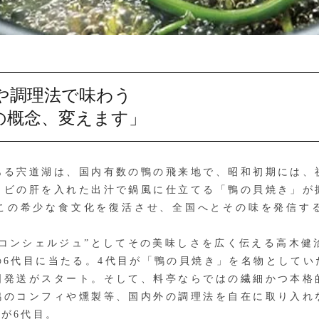
や調理法で味わう
の概念、変えます」
る宍道湖は、国内有数の鴨の飛来地で、昭和初期には、
ワビの肝を入れた出汁で鍋風に仕立てる「鴨の貝焼き」が
この希少な食文化を復活させ、全国へとその味を発信す
コンシェルジュ”としてその美味しさを広く伝える高木健治
の6代目に当たる。4代目が「鴨の貝焼き」を名物としてい
国発送がスタート。そして、料亭ならではの繊細かつ本格
鴨のコンフィや燻製等、国内外の調理法を自在に取り入れ
が6代目。