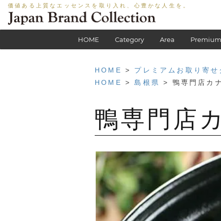
価値ある上質なエッセンスを取り入れ、心豊かな人生を。
HOME
Category
Area
Premium
HOME
>
プレミアムお取り寄せ
HOME
>
島根県
> 鴨専門店カ
鴨専門店