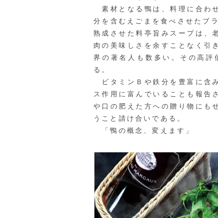
素材となる鴨は、料理に合わせ
分を含むえごまを食べさせたブ
熟成させた料亭旨みスープは、
肉の美味しさを余すことなく引
界の著名人も数多い。その高評
る。
ビタミンＢや鉄分を豊富に含み
ス作用に富んでいることも報告
や口の肥えた方への贈り物にも
うこと請け合いである。
「鴨の概念、変えます」