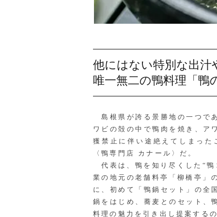
他にはない特別な出汁
唯一無二の鴨料理「鴨
島根県が誇る景勝地の一つであ
ワビの殻の中で鴨肉を焼き、ア
獲禁止に伴い途絶えてしまった
〈鴨専門店 カナール〉だ。
代表は、鴨を知り尽くした“鴨
業の地元の老舗料亭「柳橋亭」
に、初めて「鴨鍋セット」の全
鍋をはじめ、蕎麦とのセット、
料理の魅力を引き出し提案するの