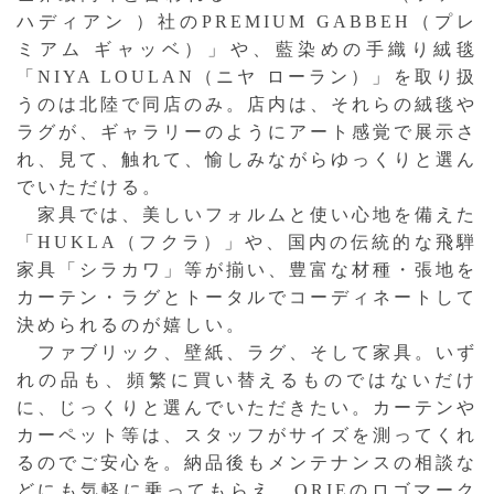
ハディアン ）社のPREMIUM GABBEH（プレ
ミアム ギャッベ）」や、藍染めの手織り絨毯
「NIYA LOULAN（ニヤ ローラン）」を取り扱
うのは北陸で同店のみ。店内は、それらの絨毯や
ラグが、ギャラリーのようにアート感覚で展示さ
れ、見て、触れて、愉しみながらゆっくりと選ん
でいただける。
家具では、美しいフォルムと使い心地を備えた
「HUKLA（フクラ）」や、国内の伝統的な飛騨
家具「シラカワ」等が揃い、豊富な材種・張地を
カーテン・ラグとトータルでコーディネートして
決められるのが嬉しい。
ファブリック、壁紙、ラグ、そして家具。いず
れの品も、頻繁に買い替えるものではないだけ
に、じっくりと選んでいただきたい。カーテンや
カーペット等は、スタッフがサイズを測ってくれ
るのでご安心を。納品後もメンテナンスの相談な
どにも気軽に乗ってもらえ、ORIEのロゴマーク