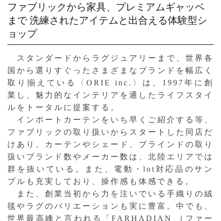
ファブリックから家具、プレミアムギャッベ
まで
洗練されたアイテムと出合える体験型シ
ョップ
スタンダードからラグジュアリーまで、世界各
国から選りすぐったさまざまなブランドを幅広く
取り揃えている〈ORIE inc.〉は、1997年に創
業し、魅力的なインテリアを通したライフスタイ
ルをトータルに提案する。
インポートカーテンをいち早くご紹介する等、
ファブリックの取り扱いからスタートした同店だ
けあり、カーテンやシェード、ブラインドの取り
扱いブランド数やメーカー数は、北陸エリアでは
群を抜いている。また、電動・lot対応品のサン
プルも充実しており、操作感も体感できる。
また、創業当初から力を注いでいる手織りの絨
毯やラグのバリエーションも実に豊富。中でも、
世界最高峰と言われる「FARHADIAN （ファー