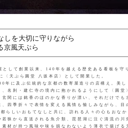
なしを大切に守りながら
る京風天ぷら
として創業以来、140年を越える歴史ある看板を守
に〈天ぷら圓堂 八坂本店〉として開業した。
00年に及ぶ伝統的な京都の数寄屋造りの店構え。美し
と、名刹・建仁寺の境内に抱かれるようにして〈圓堂
、玄関には銘香のほのかな香りが漂い、それだけでも
は、四季折々で表情を変える風情も愉しみながら、目
京都らしいおもてなしと共に、訪れる人々の心もおなか
若狭から直送される魚介類、琵琶湖に注ぐ清流の川
、素材が持つ風味や味を損なわないよう薄衣で揚げる