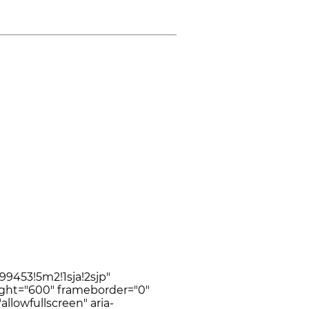
199453!5m2!1sja!2sjp"
ght="600" frameborder="0"
allowfullscreen" aria-