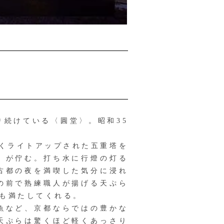
り続けている〈圓堂〉。昭和35
くライトアップされた五重塔を
〉が佇む。打ち水に行燈の灯る
古都の夜を満喫した気分に浸れ
の前で熟練職人が揚げる天ぷら
も満たしてくれる。
魚など、京都ならではの豊かな
天ぷらは驚くほど軽くあっさり