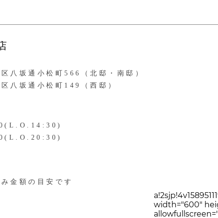
店
区八坂通小松町566（北邸・南邸）
区八坂通小松町149（西邸）
0(L.O.14:30)
0(L.O.20:30)
込み金額の目安です
a!2sjp!4v1589511
width="600" hei
allowfullscreen="