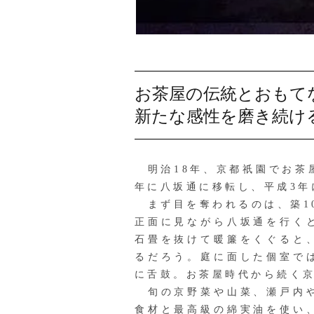
お茶屋の伝統とおもて
新たな感性を磨き続け
明治18年、京都祇園でお茶屋
年に八坂通に移転し、平成3年
まず目を奪われるのは、築1
正面に見ながら八坂通を行く
石畳を抜けて暖簾をくぐると
るだろう。庭に面した個室で
に舌鼓。お茶屋時代から続く
旬の京野菜や山菜、瀬戸内や
食材と最高級の綿実油を使い