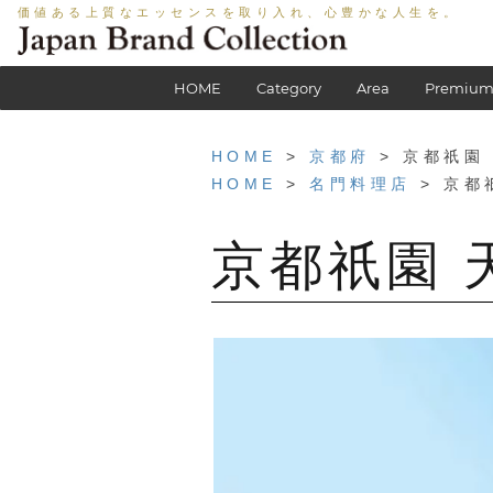
価値ある上質なエッセンスを取り入れ、心豊かな人生を。
HOME
Category
Area
Premium
HOME
>
京都府
> 京都祇園
HOME
>
名門料理店
> 京都
京都祇園 