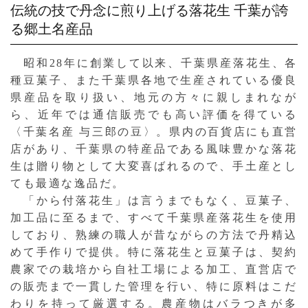
伝統の技で丹念に煎り上げる落花生
千葉が誇
る郷土名産品
昭和28年に創業して以来、千葉県産落花生、各
種豆菓子、また千葉県各地で生産されている優良
県産品を取り扱い、地元の方々に親しまれなが
ら、近年では通信販売でも高い評価を得ている
〈千葉名産 与三郎の豆〉。県内の百貨店にも直営
店があり、千葉県の特産品である風味豊かな落花
生は贈り物として大変喜ばれるので、手土産とし
ても最適な逸品だ。
「から付落花生」は言うまでもなく、豆菓子、
加工品に至るまで、すべて千葉県産落花生を使用
しており、熟練の職人が昔ながらの方法で丹精込
めて手作りで提供。特に落花生と豆菓子は、契約
農家での栽培から自社工場による加工、直営店で
の販売まで一貫した管理を行い、特に原料はこだ
わりを持って厳選する。農産物はバラつきが多