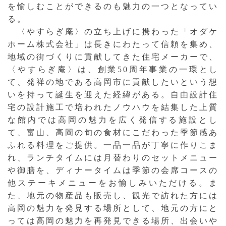
を愉しむことができるのも魅力の一つとなってい
る。
〈やすらぎ庵〉の立ち上げに携わった「オダケ
ホーム株式会社」は長きにわたって信頼を集め、
地域の街づくりに貢献してきた住宅メーカーで、
〈やすらぎ庵〉は、創業50周年事業の一環とし
て、発祥の地である高岡市に貢献したいという想
いを持って誕生を迎えた経緯がある。自由設計住
宅の設計施工で培われたノウハウを結集した上質
な館内では高岡の魅力を広く発信する施設とし
て、富山、高岡の旬の食材にこだわった季節感あ
ふれる料理をご提供。一品一品が丁寧に作りこま
れ、ランチタイムには月替わりのセットメニュー
や御膳を、ディナータイムは季節の会席コースの
他ステーキメニューをお愉しみいただける。ま
た、地元の物産品も販売し、観光で訪れた方には
高岡の魅力を発見する場所として、地元の方にと
っては高岡の魅力を再発見できる場所、出会いや