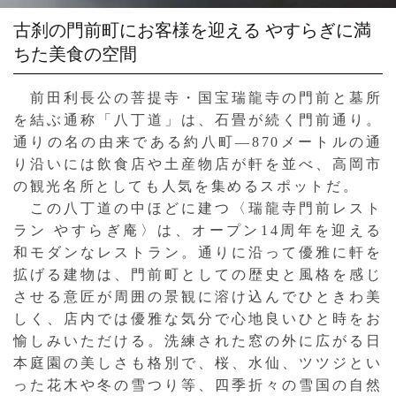
古刹の門前町にお客様を迎える
やすらぎに満
ちた美食の空間
前田利長公の菩提寺・国宝瑞龍寺の門前と墓所
を結ぶ通称「八丁道」は、石畳が続く門前通り。
通りの名の由来である約八町—870メートルの通
り沿いには飲食店や土産物店が軒を並べ、高岡市
の観光名所としても人気を集めるスポットだ。
この八丁道の中ほどに建つ〈瑞龍寺門前レスト
ラン やすらぎ庵〉は、オープン14周年を迎える
和モダンなレストラン。通りに沿って優雅に軒を
拡げる建物は、門前町としての歴史と風格を感じ
させる意匠が周囲の景観に溶け込んでひときわ美
しく、店内では優雅な気分で心地良いひと時をお
愉しみいただける。洗練された窓の外に広がる日
本庭園の美しさも格別で、桜、水仙、ツツジとい
った花木や冬の雪つり等、四季折々の雪国の自然