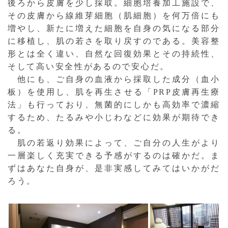
後ろから皮膚を少し採取。細胞培養加工施設で、
その皮膚から線維芽細胞（肌細胞）を何万倍にも
増やし、新たに増えた細胞を自身の気になる部分
に移植し、肌の若さを取り戻すのである。美容整
形とは全く違い、自然な回復効果とその持続性、
そして高い安全性があるので安心だ。
他にも、ご自身の血液から採取した成分（血小
板）を使用し、肌を再生させる「PRP皮膚再生療
法」も行っており、無菌的にしかも高効率で濃縮
するため、たるみや小じわなどに効果が期待でき
る。
肌の若返り効果によって、ご自分の人生がより
一層楽しく充実できる予感がするのは確かだ。ま
ずはあなた自身が、是非実感してみてはいかがだ
ろう。